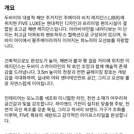
개요
두바이의 대표적 해안 주거지인 주메이라 비치 레지던스(JBR)에
위치한 FIVE LUXE는 현대적인 디자인과 프리미엄 편의시설이 결
합된 초고급 해변 레지던스입니다. 아라비아만을 내려다보는 이 단
지는 최고급 아파트와 펜트하우스 컬렉션으로 구성되어 있으며, 두
바이 아이에서 팜주메이라까지 이어지는 파노라마 오션뷰를 자랑합
니다.
건축적으로도 완성도가 높아, 해변과 불과 몇 걸음 거리에 위치한 이
레지던스는 두바이 스카이라인의 탁 트인 조망과 함께 예술적 존재
감을 드러냅니다. 3.5m 높이의 천장과 전면 글레이징 창호는 개방
감을 극대화하며, 실내와 야외 엔터테인먼트 공간, 그리고 오션뷰 풀
로 자연스럽게 이어집니다.
인테리어는 모노크롬 색조와 미니멀한 라인, 천연 소재가 어우러져
공간감과 빛을 강조합니다. 하이엔드 가전이 설치된 맞춤형 주방, 천
연석 곡선 욕조를 갖춘 욕실, 그리고 럭셔리 브랜드 가구가 조화를
이루며, FIVE 특유의 세련되고 감각적인 라이프스타일을 완성합니
다.