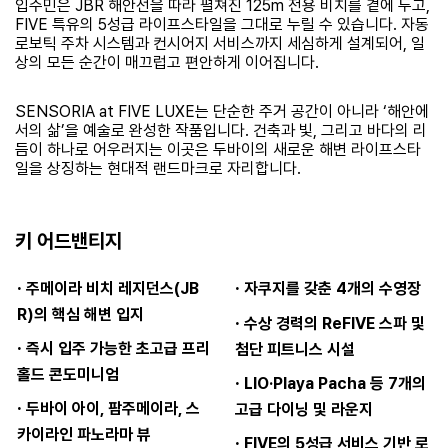
입주민은 JBR 해안선을 따라 펼쳐진 125m 전용 비치를 곁에 두고,
FIVE 특유의 5성급 라이프스타일을 그대로 누릴 수 있습니다. 자동
로보틱 주차 시스템과 컨시어지 서비스까지 세심하게 설계되어, 일
상의 모든 순간이 매끄럽고 편안하게 이어집니다.
SENSORIA at FIVE LUXE는 단순한 주거 공간이 아니라 ‘해안에
서의 삶’을 예술로 완성한 작품입니다. 건축과 빛, 그리고 바다의 리
듬이 하나로 어우러지는 이곳은 두바이의 새로운 해변 라이프스타
일을 상징하는 현대적 랜드마크로 자리합니다.
키 어드밴티지
·
·
주메이라 비치 레지던스(JB
자쿠지를 갖춘 4개의 수영장
R)의 핵심 해변 입지
·
수상 경력의 ReFIVE 스파 및
·
즉시 입주 가능한 초고급 프리
첨단 피트니스 시설
홀드 콘도미니엄
·
LIO·Playa Pacha 등 7개의
·
두바이 아이, 팜주메이라, 스
고급 다이닝 및 라운지
카이라인 파노라마 뷰
·
FIVE의 5성급 서비스 기반 로