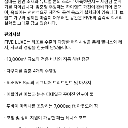
실내는 천연 소재와 뉴트럴 톤의 조화로 아늑하면서도 세련된 분위
기를 자아냅니다. 맞춤형 주방에는 하이엔드 가전이 완비되어 있으
며, 욕실에는 천연석으로 제작된 곡선 욕조가 설치되어 있습니다. 브
랜드 가구와 정제된 마감이 어우러진 공간은 FIVE의 감각적 럭셔리
철학을 그대로 담고 있습니다.
편의시설
FIVE LUXE는 리조트 수준의 다양한 편의시설을 통해 웰니스와 레
저, 사교의 경험을 한곳에 담았습니다.
·
13,000㎡ 규모의 전용 비치와 직통 해변 접근
·
자쿠지를 갖춘 4개의 수영장
·
ReFIVE Spa의 시그니처 트리트먼트 및 마사지
·
이탈리안 마블과 분수 디테일로 꾸며진 인도어 풀
·
두바이 마리나를 조망하는 7,000sq ft 아웃도어 짐
·
코칭 및 장비 지원이 가능한 패들 테니스 코트