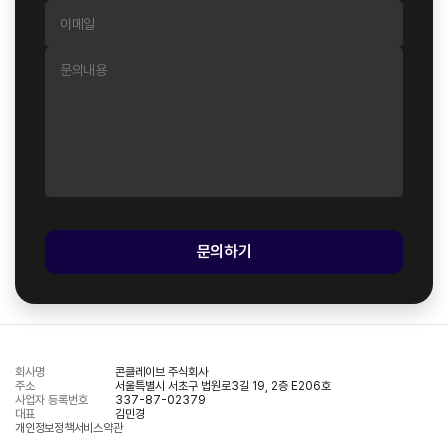
문의하기
회사명
콘클레이브 주식회사
주소
서울특별시 서초구 법원로3길 19, 2층 E206호
사업자 등록번호
337-87-02379
대표
김민경
개인정보정책
서비스약관