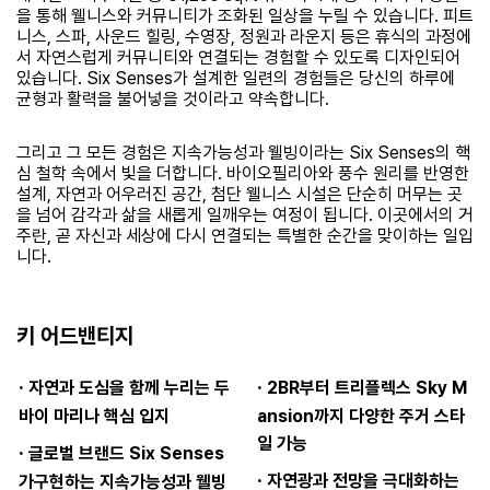
을 통해 웰니스와 커뮤니티가 조화된 일상을 누릴 수 있습니다. 피트
니스, 스파, 사운드 힐링, 수영장, 정원과 라운지 등은 휴식의 과정에
서 자연스럽게 커뮤니티와 연결되는 경험할 수 있도록 디자인되어
있습니다. Six Senses가 설계한 일련의 경험들은 당신의 하루에
균형과 활력을 불어넣을 것이라고 약속합니다.
그리고 그 모든 경험은 지속가능성과 웰빙이라는 Six Senses의 핵
심 철학 속에서 빛을 더합니다. 바이오필리아와 풍수 원리를 반영한
설계, 자연과 어우러진 공간, 첨단 웰니스 시설은 단순히 머무는 곳
을 넘어 감각과 삶을 새롭게 일깨우는 여정이 됩니다. 이곳에서의 거
주란, 곧 자신과 세상에 다시 연결되는 특별한 순간을 맞이하는 일입
니다.
키 어드밴티지
·
·
자연과 도심을 함께 누리는 두
2BR부터 트리플렉스 Sky M
바이 마리나 핵심 입지
ansion까지 다양한 주거 스타
일 가능
·
글로벌 브랜드 Six Senses
·
자연광과 전망을 극대화하는
가구현하는 지속가능성과 웰빙