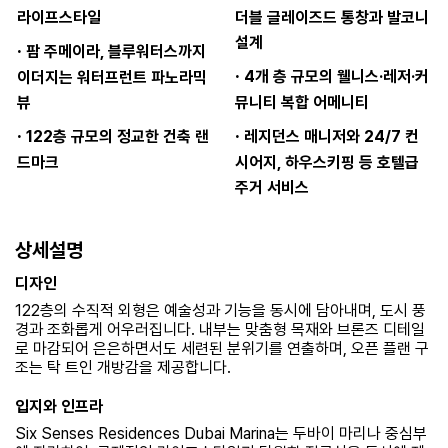
라이프스타일
더블 글레이즈드 통창과 발코니
설계
·
팜 주메이라, 블루워터스까지
·
4개 층 규모의 웰니스·레저·커
이더지는 워터프런트 파노라믹
뷰
뮤니티 복합 어메니티
·
·
122층 규모의 정교한 건축 랜
레지던스 매니저와 24/7 컨
드마크
시어지, 하우스키핑 등 호텔급
주거 서비스
상세설명
디자인
122층의 수직적 외형은 예술성과 기능을 동시에 담아내며, 도시 풍
경과 조화롭게 어우러집니다. 내부는 맞춤형 목재와 브론즈 디테일
로 마감되어 은은하면서도 세련된 분위기를 연출하며, 오픈 플랜 구
조는 탁 트인 개방감을 제공합니다.
입지와 인프라
Six Senses Residences Dubai Marina는 두바이 마리나 중심부