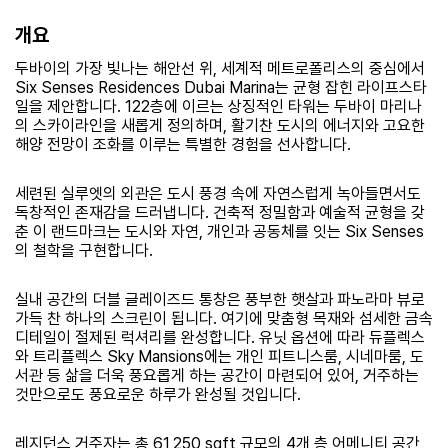
개요
두바이의 가장 빛나는 해안선 위, 세계적 메트로폴리스의 중심에서
Six Senses Residences Dubai Marina는 균형 잡힌 라이프스타
일을 제안합니다. 122층에 이르는 상징적인 타워는 두바이 마리나
의 스카이라인을 새롭게 정의하며, 활기찬 도시의 에너지와 고요한
해양 전망이 조화를 이루는 특별한 경험을 선사합니다.
세련된 실루엣의 외관은 도시 풍경 속에 자연스럽게 녹아들면서도
독창적인 존재감을 드러냅니다. 건축적 정밀함과 예술적 균형을 갖
춘 이 랜드마크는 도시와 자연, 개인과 공동체를 잇는 Six Senses
의 철학을 구현합니다.
실내 공간의 더블 글레이즈드 통창은 풍부한 햇살과 파노라마 뷰로
가득 찬 하나의 스크린이 됩니다. 여기에 맞춤형 목재와 섬세한 금속
디테일이 절제된 럭셔리를 완성합니다. 유닛 옵션에 따라 듀플렉스
와 트리플렉스 Sky Mansions에는 개인 피트니스룸, 시네마룸, 도
서관 등 삶을 더욱 풍요롭게 하는 공간이 마련되어 있어, 거주하는
것만으로도 풍요로운 하루가 완성될 것입니다.
레지던스 거주자는 총 61,250 sqft 규모의 4개 층 어메니티 공간