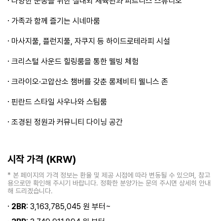
·
다양한 운동을 위한 실내외 체육관과 피트니스 스튜디오
·
가족과 함께 즐기는 시네마룸
·
마사지풀, 플런지풀, 자쿠지 등 하이드로테라피 시설
·
크리스털 사운드 힐링룸을 통한 웰빙 체험
·
크라이오·고압산소 챔버를 갖춘 롱제비티 웰니스 존
·
핀란드 스타일 사우나와 스팀룸
·
조경된 정원과 커뮤니티 다이닝 공간
시작 가격 (KRW)
* 본 페이지의 가격 정보는 환율 및 제공 시점에 따라 변동될 수 있으며, 참고
용으로만 확인해 주시기 바랍니다. 정확한 분양가는 문의 주시면 상세히 안내
해 드리겠습니다.
·
2BR
: 3,163,785,045 원 부터~