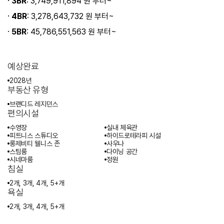
·
3BR
: 3,749,911,894 원 부터~
·
4BR
: 3,278,643,732 원 부터~
·
5BR
: 45,786,551,563 원 부터~
예상완료
2028년
부동산 유형
브랜디드 레지던스
편의시설
수영장
실내 체육관
피트니스 스튜디오
하이드로테라피 시설
롱제비티 웰니스 존
사우나
스팀룸
다이닝 공간
시네마룸
정원
침실
2개, 3개, 4개, 5+개
욕실
2개, 3개, 4개, 5+개