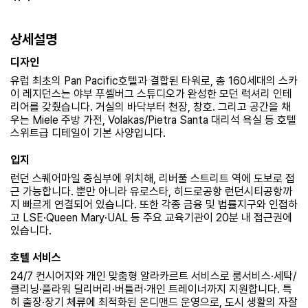
상세설명
디자인
유럽 최초의 Pan Pacific호텔과 결합된 타워로, 총 160세대의 스카
이 레지던스는 야부 푸셸버그 스튜디오가 완성한 모던 럭셔리 인테
리어를 갖췄습니다. 거실의 바닥부터 천장, 창호. 그리고 공간을 채
우는 Miele 주방 가전, Volakas/Pietra Santa 대리석 욕실 등 호텔
스위트급 디테일이 기본 사양입니다.
입지
런던 스퀘어마일 중심부에 위치해, 리버풀 스트리트 역에 도보로 접
근 가능합니다. 뿐만 아니라 유로스타, 히드로공항 런던시티공항까
지 빠르게 연결되어 있습니다. 또한 각종 금융 및 법률지구와 인접하
고 LSE·Queen Mary·UAL 등 주요 교육기관이 20분 내 접근권에
있습니다.
호텔 서비스
24/7 컨시어지와 개인 맞춤형 알라카르트 서비스로 룸서비스·세탁/
클리닝·플라워 딜리버리·버틀러·개인 트레이너까지 지원합니다. 특
히 출장·장기 체류에 최적화된 온디맨드 운영으로, 도시 생활의 자잘