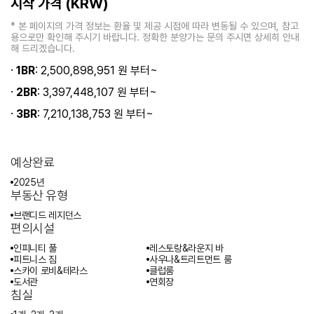
시작 가격 (KRW)
* 본 페이지의 가격 정보는 환율 및 제공 시점에 따라 변동될 수 있으며, 참고
용으로만 확인해 주시기 바랍니다. 정확한 분양가는 문의 주시면 상세히 안내
해 드리겠습니다.
·
1BR
: 2,500,898,951 원 부터~
·
2BR
: 3,397,448,107 원 부터~
·
3BR
: 7,210,138,753 원 부터~
예상완료
2025년
부동산 유형
브랜디드 레지던스
편의시설
인피니티 풀
레스토랑&라운지 바
피트니스 짐
사우나&트리트먼트 룸
스카이 로비&테라스
클럽룸
도서관
연회장
침실