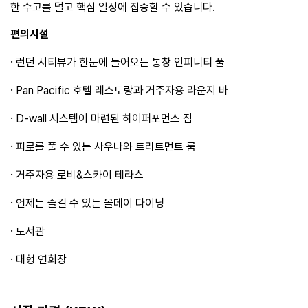
한 수고를 덜고 핵심 일정에 집중할 수 있습니다.
편의시설
·
런던 시티뷰가 한눈에 들어오는 통창 인피니티 풀
·
Pan Pacific 호텔 레스토랑과 거주자용 라운지 바
·
D-wall 시스템이 마련된 하이퍼포먼스 짐
·
피로를 풀 수 있는 사우나와 트리트먼트 룸
·
거주자용 로비&스카이 테라스
·
언제든 즐길 수 있는 올데이 다이닝
·
도서관
·
대형 연회장