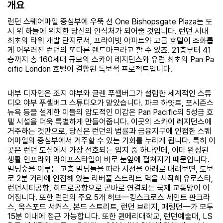
개요
런던 스퀘어마일 중심부에 우뚝 선 One Bishopsgate Plaza는 도
시 위 하늘에 위치한 당신의 안식처가 되어줄 것입니다. 런던 시내
최초의 타워 개발 단지로서, 프라이빗 아파트와 고급 호텔이 조화롭
게 어우러진 런던의 또다른 랜드마크라고 할 수 있죠. 21층부터 41
층까지 총 160세대 규모의 스카이 레지던스와 유럽 최초의 Pan Pa
cific London 호텔이 결합된 독보적 프로젝트입니다.
내부 디자인은 조지 야부와 글렌 푸셸버그가 설립한 세계적인 스튜
디오 야부 푸셸버그 스튜디오가 맡았습니다. 파크 하얏트, 포시즌스
뉴욕 등을 설계한 이들의 압도적인 미감은 Pan Pacific의 5성급 호
텔 시설을 더욱 특별하게 만들어줍니다. 이곳의 스카이 레지던스에
거주하는 것만으로, 당신은 런던의 법률과 금융지구에 인접한 스퀘
어마일의 중심부에서 거주할 수 있는 기회를 누리게 됩니다. 특히 이
곳은 런던 도심에서 가장 선호되는 입지 중 하나인데, 이미 완성된
생활 인프라와 라이프스타일이 바로 눈앞에 펼쳐지기 때문입니다.
빌딩숲을 이루는 고층 빌딩들을 따라 시선을 아래로 내려보면, 도보
로 2분 거리에 인접해 있는 리버풀 스트리트 역을 시작해 유로스타,
런던시티공항, 히드로공항으로 곧바로 연결되는 국제 교통망이 이
어집니다. 또한 런던의 주요 5개 허브—킹스크로스 세인트 판크라
스, 옥스포드 서커스, 본드 스트리트, 런던 브리지, 패링던—가 모두
15분 이내에 접근 가능합니다. 또한 퀸메리대학교, 런던예술대, LS