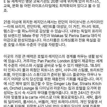
E 등 세계적인 명문 교육기관도 20분 내에 위치해 있어 비즈니스,
교육, 문화 등 어떤 라이프스타일에도 최적화되어 있다고 볼 수 있
죠.
21층 이상에 위치한 레지던스에서는 런던의 아이코닉한 스카이라인
—타워 브리지, 런던타워, 세인트폴 대성당, 더 거킨, 카나리 워프,
템스강—을 파노라마로 감상할 수 있습니다. 내부는 독일의 프리미
엄 브랜드인 Miele 주방 가전과 Volakas 및 Pietra Santa 대리석
마감으로 완성되었습니다. 마스터룸은 드레싱룸과 전용 욕실을 갖
춘 호텔 스위트 수준의 구성을 자랑합니다.
이곳의 가장 큰 매력은 호텔과 레지던스의 경계를 허무는 생활 방식
에 있습니다. 거주자는 Pan Pacific London 호텔이 제공하는 세계
적 수준의 서비스와 시설을 곧바로 누릴 수 있기 때문이죠. 18.5미
터 인피니티 풀과 최첨단 피트니스 센터, 사우나와 스팀룸, 트리트먼
트룸, 마인드풀니스 스튜디오가 준비된 웰니스 플로어는 아무나 누
리기 어려운 오직 당신만을 위한 재충전의 기회를 제공합니다. 여기
에 시간 제약 없이 접근할 수 있는 Ginger Lily Bar, Straits Kitch
en, Orchid Lounge 등 다이닝과 라운지는 집과 호텔을 오가며 완
성되는 도시 속 사교의 무대를 만들어줍니다. 또한 24시간 컨시어
지와 맞춤형 à la carte 서비스로 더욱 풍요로워집니다. 세탁, 플라
워 딜리버리, 룸서비스, 버틀러, 개인 트레이너까지. 개인 맞춤영 서
비스를 지원해, 자잘한 시간 낭비 없이 오롯이 당신의 삶에 집중할