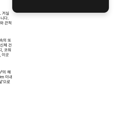
. 거실
니다.
와 끈적
속의 또
 신체 건
, 코워
, 이곳
0㎡의 해
0m 이내
삶'으로