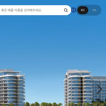
KO
EN