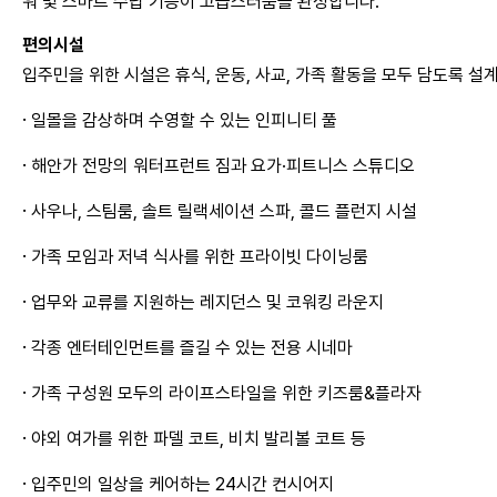
워 및 스마트 수납 기능이 고급스러움을 완성합니다.
편의시설
입주민을 위한 시설은 휴식, 운동, 사교, 가족 활동을 모두 담도록 설
·
일몰을 감상하며 수영할 수 있는 인피니티 풀
·
해안가 전망의 워터프런트 짐과 요가·피트니스 스튜디오
·
사우나, 스팀룸, 솔트 릴랙세이션 스파, 콜드 플런지 시설
·
가족 모임과 저녁 식사를 위한 프라이빗 다이닝룸
·
업무와 교류를 지원하는 레지던스 및 코워킹 라운지
·
각종 엔터테인먼트를 즐길 수 있는 전용 시네마
·
가족 구성원 모두의 라이프스타일을 위한 키즈룸&플라자
·
야외 여가를 위한 파델 코트, 비치 발리볼 코트 등
·
입주민의 일상을 케어하는 24시간 컨시어지