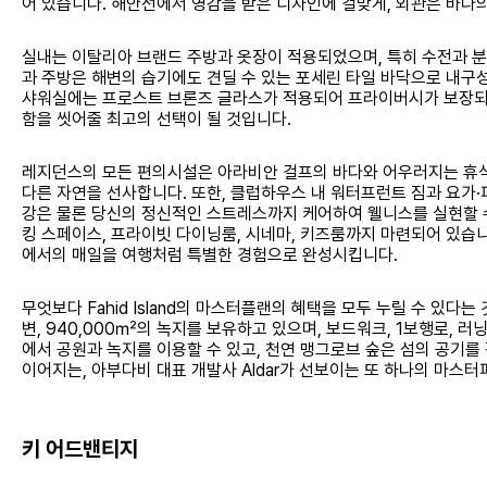
어 있습니다. 해안선에서 영감을 받은 디자인에 걸맞게, 외관은 바다
실내는 이탈리아 브랜드 주방과 옷장이 적용되었으며, 특히 수전과 
과 주방은 해변의 습기에도 견딜 수 있는 포세린 타일 바닥으로 내구
샤워실에는 프로스트 브론즈 글라스가 적용되어 프라이버시가 보장되며
함을 씻어줄 최고의 선택이 될 것입니다.
레지던스의 모든 편의시설은 아라비안 걸프의 바다와 어우러지는 휴식을
다른 자연을 선사합니다. 또한, 클럽하우스 내 워터프런트 짐과 요가·
강은 물론 당신의 정신적인 스트레스까지 케어하여 웰니스를 실현할 수
킹 스페이스, 프라이빗 다이닝룸, 시네마, 키즈룸까지 마련되어 있습
에서의 매일을 여행처럼 특별한 경험으로 완성시킵니다.
무엇보다 Fahid Island의 마스터플랜의 혜택을 모두 누릴 수 있다는
변, 940,000㎡의 녹지를 보유하고 있으며, 보드워크, 1보행로, 
에서 공원과 녹지를 이용할 수 있고, 천연 맹그로브 숲은 섬의 공기를
이어지는, 아부다비 대표 개발사 Aldar가 선보이는 또 하나의 마스
키 어드밴티지