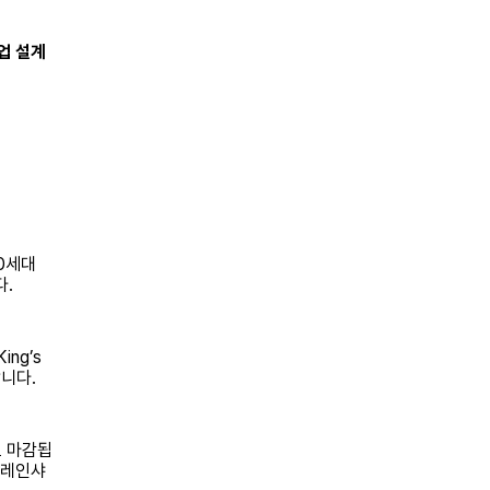
협업 설계
00세대
다.
ing’s
합니다.
로 마감됩
 레인샤