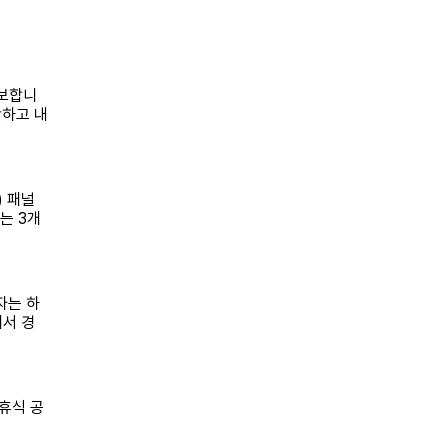
확보합니
단하고 내
) 패널
는 3개
자는 하
에서 경
휴식 공