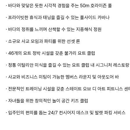
·
바다와 맞닿은 듯한 시각적 경험을 주는 50m 호라이즌 풀
·
프라이빗한 휴식과 태닝을 즐길 수 있는 풀사이드 카바나
·
바다의 정취를 느끼며 산책할 수 있는 지중해식 정원
·
소규모 사교 모임과 파티를 위한 선셋 론
·
46개의 요트 정박 시설을 갖춘 불가리 요트 클럽
·
정통 이탈리안 미식을 즐길 수 있는 요트 클럽 내 시그니처 레스토랑
·
사교와 비즈니스 미팅이 가능한 멤버스 라운지 및 아웃도어 바
·
전문적인 트레이닝 시설을 갖춘 스테이트 오브 디 아트 피트니스 센
·
자녀들을 위한 창의적인 놀이 공간 키즈 클럽
·
입주민의 편의를 돕는 24/7 컨시어지 데스크 및 발렛 파킹 서비스