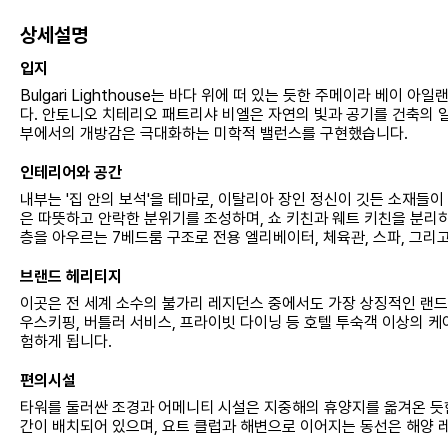
상세설명
입지
Bulgari Lighthouse는 바다 위에 떠 있는 듯한 주메이라 베
다. 안토니오 치테리오 패트리샤 비엘은 자연의 빛과 공기를 건축의 
부에서의 개방감은 극대화하는 미학적 밸런스를 구현했습니다.
인테리어와 공간
내부는 '집 안의 보석'을 테마로, 이탈리아 장인 정신이 깃든 소재들이 
은 따뜻하고 안락한 분위기를 조성하며, 쇼 키친과 웨트 키친을 분리하여
층을 아우르는 7베드룸 구조로 전용 엘리베이터, 체육관, 스파, 그리
브랜드 헤리티지
이곳은 전 세계 소수의 불가리 레지던스 중에서도 가장 상징적인 랜
우스키핑, 버틀러 서비스, 프라이빗 다이닝 등 호텔 투숙객 이상의 케어를 
험하게 됩니다.
편의시설
타워를 둘러싼 조경과 어메니티 시설은 지중해의 휴양지를 옮겨온 듯한
간이 배치되어 있으며, 요트 클럽과 해변으로 이어지는 동선은 해양 