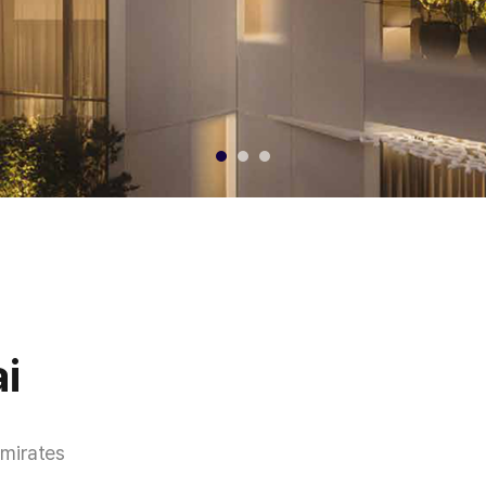
i
Emirates