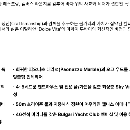
안 레스토랑, 멤버스 라운지를 갖추어 바다 위의 사교와 레저가 결합된 
 장인 정신(Craftsmanship)과 완벽을 추구하는 불가리의 가치가 집약된 
의 삶은 이탈리안 ‘Dolce Vita’의 미학이 두바이의 혁신적인 비전과 
·
 독
희귀한 파오나초 대리석(Paonazzo Marble)과 오크 우드를
맞춤형 인테리어
·
감의
4~5베드룸 펜트하우스 및 전용 풀/가든을 갖춘 최상층 Sky Vil
성
·
서비
50m 호라이즌 풀과 지중해식 정원이 어우러진 웰니스 어메니
·
46선석 마리나를 갖춘 Bulgari Yacht Club 멤버십 및 이용
뷰