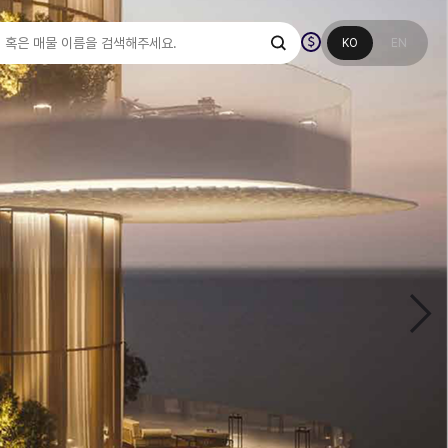
KO
EN