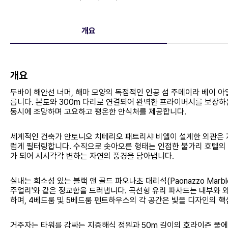
개요
개요
두바이 해안선 너머, 해마 모양의 독점적인 인공 섬 주메이라 베이 아일랜
릅니다. 본토와 300m 다리로 연결되어 완벽한 프라이버시를 보장하
동시에 조망하며 고요하고 평온한 안식처를 제공합니다.
세계적인 건축가 안토니오 치테리오 패트리샤 비엘이 설계한 외관은 
럽게 필터링합니다. 수직으로 솟아오른 형태는 인접한 불가리 호텔의 
가 되어 시시각각 변하는 자연의 풍경을 담아냅니다.
실내는 희소성 있는 블랙 앤 골드 파오나초 대리석(Paonazzo Mar
주얼리'와 같은 정교함을 드러냅니다. 곡선형 유리 파사드는 내부와
하며, 4베드룸 및 5베드룸 펜트하우스의 각 공간은 빛을 디자인의 
거주자는 타워를 감싸는 지중해식 정원과 50m 길이의 호라이즌 풀에