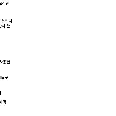
독보적인
컬렉션입니
만나 완
 사용한
la 구
티
 혜택