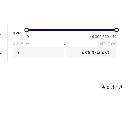
가격
0
46,909,740,459
최저가격(￦)
~
최고가격(￦)
총
0
검색 건