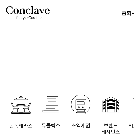
select a.* from g1_sale a left join g1_city b on a.ci_ix = b.ci_ix where 1=1 and a
홈
회
듀플렉스
초역세권
브랜드
단독테라스
최
레지던스