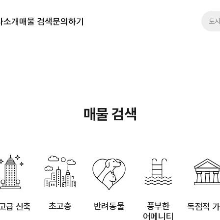
.ci_ix = '9' and a.sl_ko_price between 0 and 46909740459 order by a.sl_fix_top des
사소개
매물 검색
문의하기
매물 검색
초고층
반려동물
풍부한
고급 신축
독점적 
어메니티