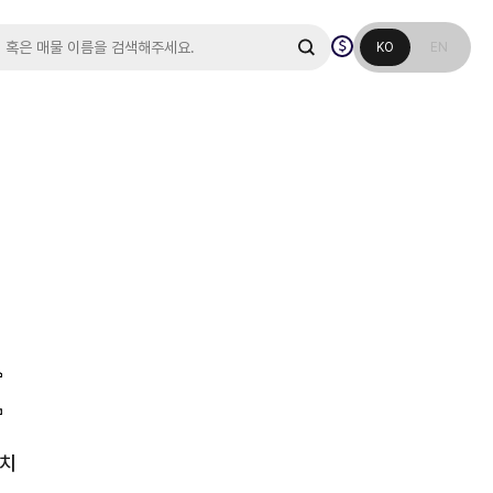
c, a.sl_datetime desc
KO
EN
가치