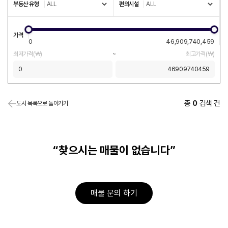
부동산 유형
편의시설
가격
0
46,909,740,459
최저가격(￦)
~
최고가격(￦)
총
0
검색 건
도시 목록으로 돌아가기
“찾으시는 매물이 없습니다”
매물 문의 하기