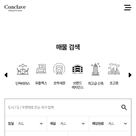
select a.* from g1_sale a left join g1_city b on a.ci_ix = b.ci_ix where 1=1 and
a.ci_ix = '8' and a.sl_ko_price between 0 and 46909740459 order by
a.sl_fix_top desc, a.sl_datetime desc
매물 검색
듀플렉스
초역세권
브랜드
초고층
반려동
단독테라스
최고급 신축
레지던스
침실
욕실
예상완료