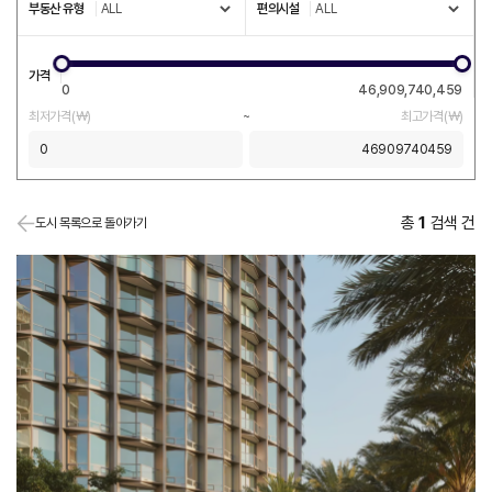
부동산 유형
편의시설
가격
0
46,909,740,459
최저가격(￦)
~
최고가격(￦)
총
1
검색 건
도시 목록으로 돌아가기