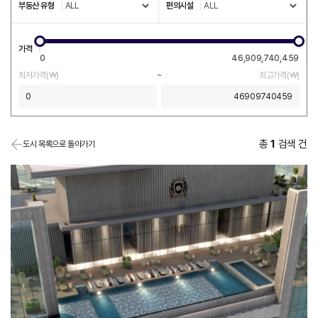
부동산 유형
편의시설
가격
0
46,909,740,459
최저가격(￦)
~
최고가격(￦)
총
1
검색 건
도시 목록으로 돌아가기