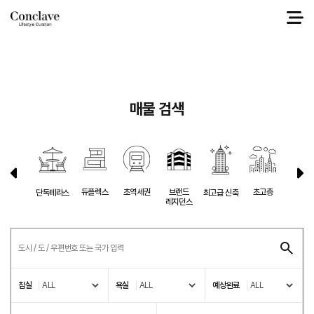
select a.* from g1_sale a left join g1_city b on a.ci_ix = b.ci_ix where 1=1 and
a.ci_ix = '3' and a.sl_ko_price between 0 and 46909740459 order by
a.sl_fix_top desc, a.sl_datetime desc
매물 검색
듀플렉스
초역세권
브랜드
초고층
반려동
단독테라스
최고급 신축
레지던스
침실
욕실
예상완료