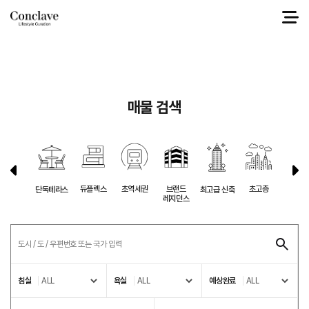
select a.* from g1_sale a left join g1_city b on a.ci_ix = b.ci_ix where 1=1 and
a.ci_ix = '11' and a.sl_ko_price between 0 and 46909740459 order by
a.sl_fix_top desc, a.sl_datetime desc
매물 검색
듀플렉스
초역세권
브랜드
초고층
반려동
단독테라스
최고급 신축
레지던스
침실
욕실
예상완료