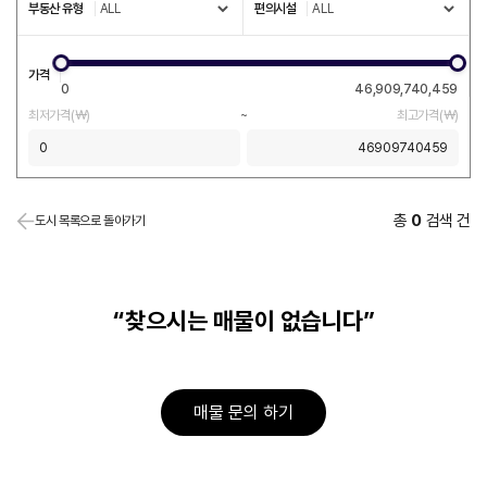
부동산 유형
편의시설
가격
0
46,909,740,459
최저가격(￦)
~
최고가격(￦)
총
0
검색 건
도시 목록으로 돌아가기
“찾으시는 매물이 없습니다”
매물 문의 하기